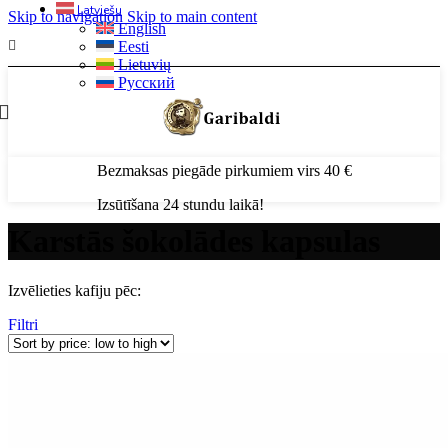
Latviešu
Skip to navigation
Skip to main content
English
Eesti
Lietuvių
Русский
Bezmaksas piegāde pirkumiem virs 40 €
Izsūtīšana 24 stundu laikā!
Karstās šokolādes kapsulas
Izvēlieties kafiju pēc:
Filtri