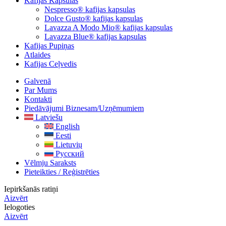
Kafijas Kapsulas
Nespresso® kafijas kapsulas
Dolce Gusto® kafijas kapsulas
Lavazza A Modo Mio® kafijas kapsulas
Lavazza Blue® kafijas kapsulas
Kafijas Pupiņas
Atlaides
Kafijas Ceļvedis
Galvenā
Par Mums
Kontakti
Piedāvājumi Biznesam/uzņēmumiem
Latviešu
English
Eesti
Lietuvių
Русский
Vēlmju Saraksts
Pieteikties / Reģistrēties
Iepirkšanās ratiņi
Aizvērt
Ielogoties
Aizvērt